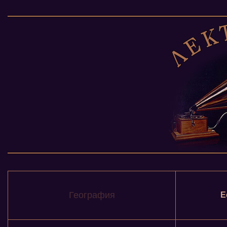
География
Е