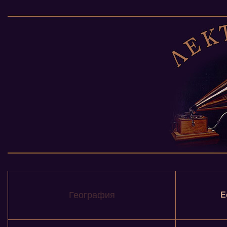
География
Е