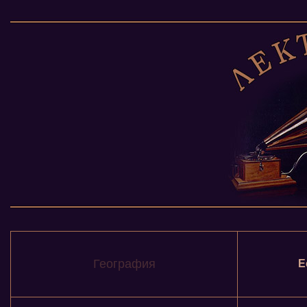
География
Е